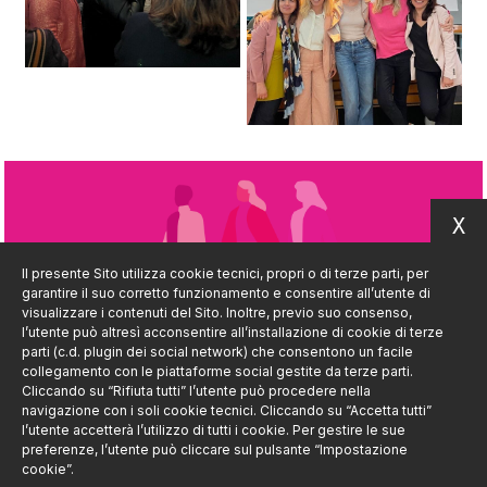
X
Il presente Sito utilizza cookie tecnici, propri o di terze parti, per
garantire il suo corretto funzionamento e consentire all’utente di
visualizzare i contenuti del Sito. Inoltre, previo suo consenso,
l’utente può altresì acconsentire all’installazione di cookie di terze
parti (c.d. plugin dei social network) che consentono un facile
collegamento con le piattaforme social gestite da terze parti.
Cliccando su “Rifiuta tutti” l’utente può procedere nella
navigazione con i soli cookie tecnici. Cliccando su “Accetta tutti”
l’utente accetterà l’utilizzo di tutti i cookie. Per gestire le sue
preferenze, l’utente può cliccare sul pulsante “Impostazione
© 2002-2024 Fondazione Italiana Accenture - Tutti i diritti
cookie”.
riservati - C.F. 97317310155