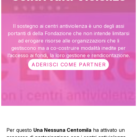
Il sostegno ai centri antiviolenza è uno degli assi
portanti di della Fondazione che non intende limitarsi
ad erogare risorse alle organizzazioni che li
gestiscono ma a co-costruire modalità inedite per
l’accesso ai fondi, la loro gestione e rendicontazione.
ADERISCI COME PARTNER
Per questo
Una Nessuna Centomila
ha attivato un